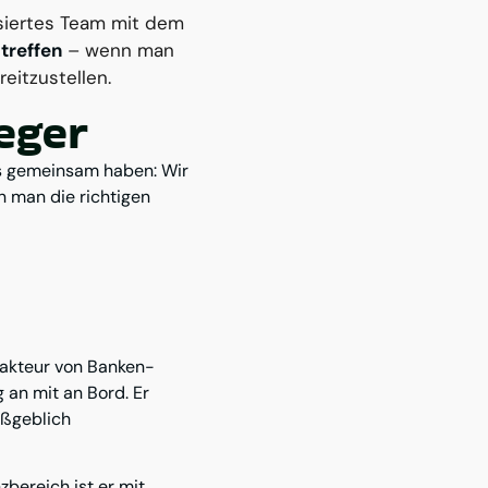
lisiertes Team mit dem
treffen
– wenn man
reitzustellen.
eger
ns gemeinsam haben: Wir
 man die richtigen
akteur von Banken-
 an mit an Bord. Er
aßgeblich
zbereich ist er mit