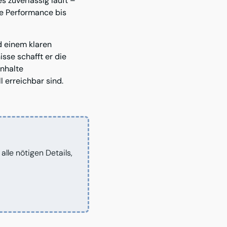
s zuverlässig läuft –
ie Performance bis
d einem klaren
sse schafft er die
Inhalte
l erreichbar sind.
lle nötigen Details,