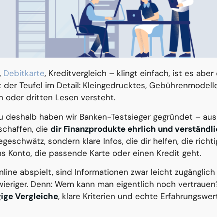
,
Debitkarte
, Kreditvergleich – klingt einfach, ist es abe
 der Teufel im Detail: Kleingedrucktes, Gebührenmodell
 oder dritten Lesen versteht.
u deshalb haben wir Banken-Testsieger gegründet – au
schaffen, die
dir Finanzprodukte ehrlich und verständli
geschwätz, sondern klare Infos, die dir helfen, die rich
ms Konto, die passende Karte oder einen Kredit geht.
nline abspielt, sind Informationen zwar leicht zugänglic
wieriger. Denn: Wem kann man eigentlich noch vertrauen
ige Vergleiche
, klare Kriterien und echte Erfahrungswe