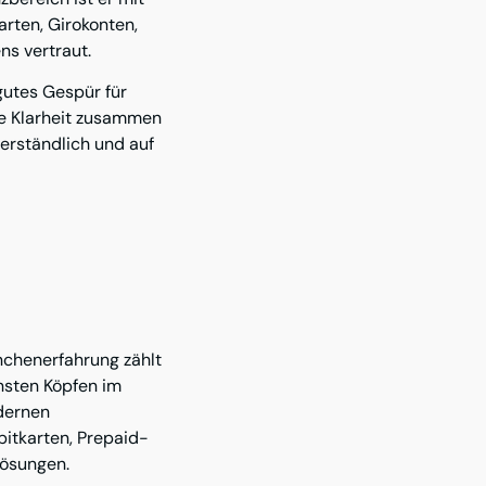
rten, Girokonten,
ns vertraut.
gutes Gespür für
le Klarheit zusammen
verständlich und auf
nchenerfahrung zählt
nsten Köpfen im
odernen
itkarten, Prepaid-
ösungen.