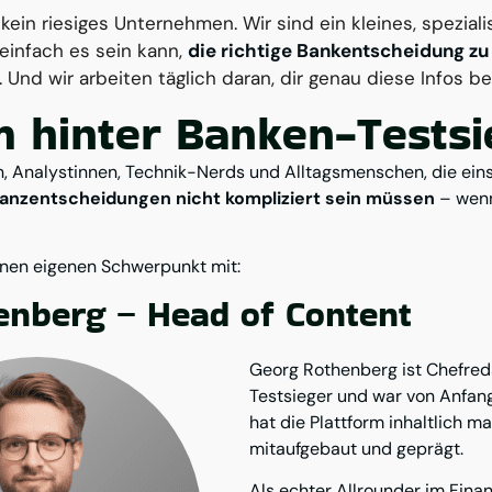
 kein riesiges Unternehmen. Wir sind ein kleines, spezia
e einfach es sein kann,
die richtige Bankentscheidung zu 
. Und wir arbeiten täglich daran, dir genau diese Infos be
 hinter Banken-Testsi
n, Analystinnen, Technik-Nerds und Alltagsmenschen, die ei
nanzentscheidungen nicht kompliziert sein müssen
– wenn
inen eigenen Schwerpunkt mit:
enberg – Head of Content
Georg Rothenberg ist Chefred
Testsieger und war von Anfang
hat die Plattform inhaltlich m
mitaufgebaut und geprägt.
Als echter Allrounder im Finan