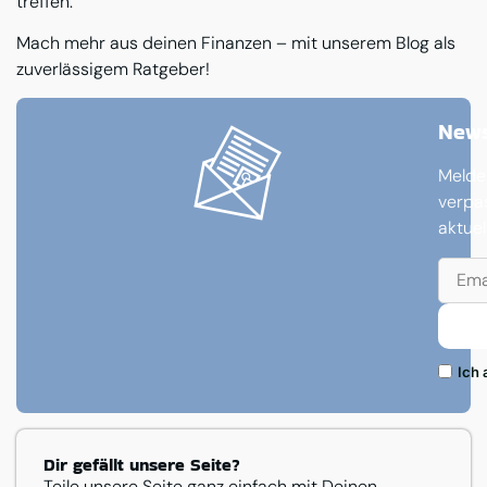
treffen.
Mach mehr aus deinen Finanzen – mit unserem Blog als
zuverlässigem Ratgeber!
News
Melde
verpa
aktue
Ich 
Dir gefällt unsere Seite?
Teile unsere Seite ganz einfach mit Deinen