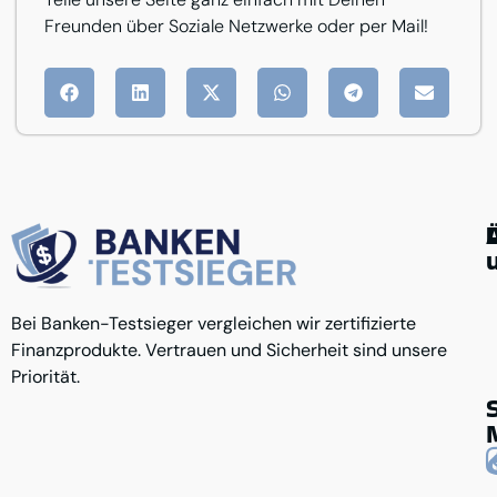
Freunden über Soziale Netzwerke oder per Mail!
G
Ü
Bei Banken-Testsieger vergleichen wir zertifizierte
K
A
u
Finanzprodukte. Vertrauen und Sicherheit sind unsere
D
R
K
Priorität.
N