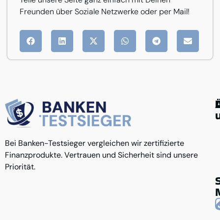
Freunden über Soziale Netzwerke oder per Mail!
G
Ü
Bei Banken-Testsieger vergleichen wir zertifizierte
K
A
u
Finanzprodukte. Vertrauen und Sicherheit sind unsere
D
R
K
Priorität.
N