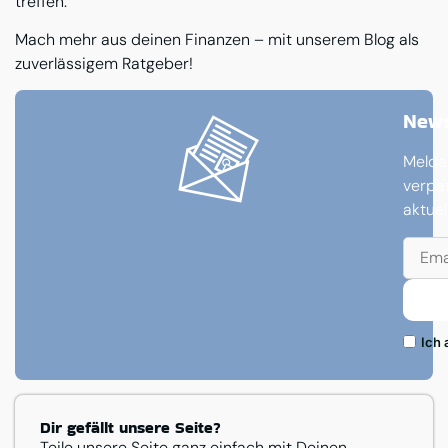
treffen.
Mach mehr aus deinen Finanzen – mit unserem Blog als
zuverlässigem Ratgeber!
News
Melde
verpa
aktue
Ich 
Dir gefällt unsere Seite?
Teile unsere Seite ganz einfach mit Deinen