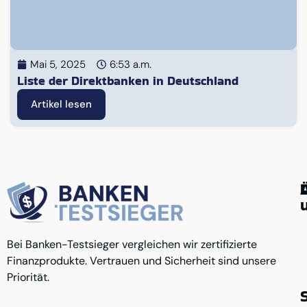
Mai 5, 2025
6:53 a.m.
Liste der Direktbanken in Deutschland
Artikel lesen
G
Ü
Bei Banken-Testsieger vergleichen wir zertifizierte
K
A
u
Finanzprodukte. Vertrauen und Sicherheit sind unsere
D
R
K
Priorität.
N