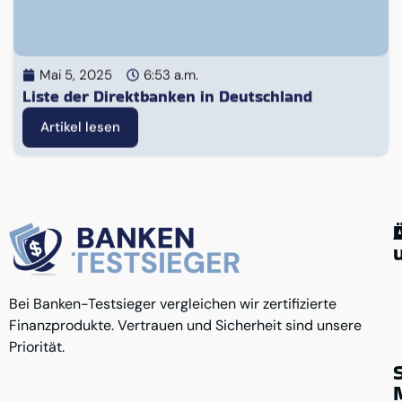
Mai 5, 2025
6:53 a.m.
Liste der Direktbanken in Deutschland
Artikel lesen
G
Ü
Bei Banken-Testsieger vergleichen wir zertifizierte
K
A
u
Finanzprodukte. Vertrauen und Sicherheit sind unsere
D
R
K
Priorität.
N