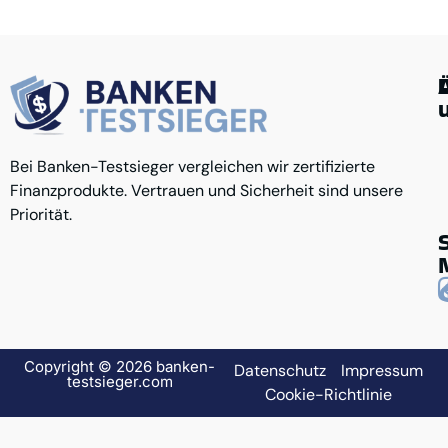
G
Ü
Bei Banken-Testsieger vergleichen wir zertifizierte
K
A
u
Finanzprodukte. Vertrauen und Sicherheit sind unsere
D
R
K
Priorität.
N
Copyright © 2026 banken-
Datenschutz
Impressum
testsieger.com
Cookie-Richtlinie